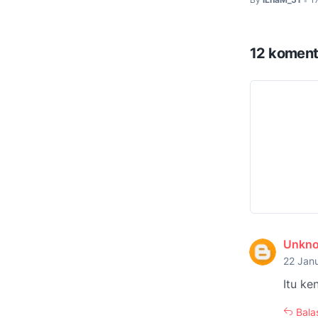
•
12 koment
Unkn
22 Janu
Itu ke
Bala