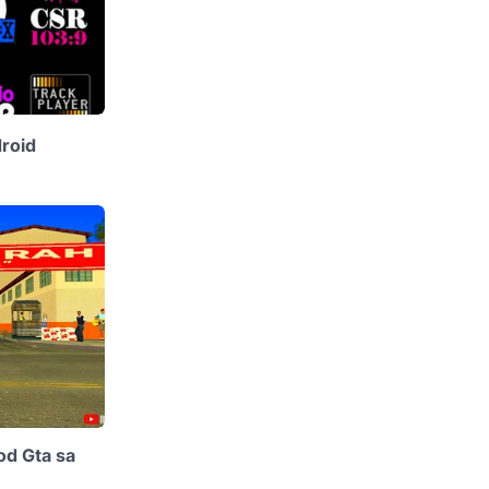
droid
od Gta sa