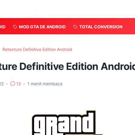
OID
MOD GTA DE ANDROID
TOTAL CONVERSION
Retexture Definitive Edition Android
ure Definitive Edition Androi
022
•
12
•
1
menit membaca