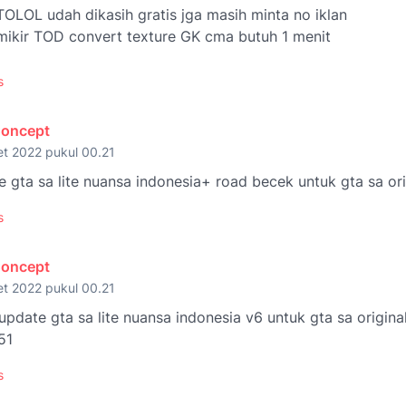
TOLOL udah dikasih gratis jga masih minta no iklan
mikir TOD convert texture GK cma butuh 1 menit
s
Concept
et 2022 pukul 00.21
 gta sa lite nuansa indonesia+ road becek untuk gta sa or
s
Concept
et 2022 pukul 00.21
pdate gta sa lite nuansa indonesia v6 untuk gta sa origina
51
s