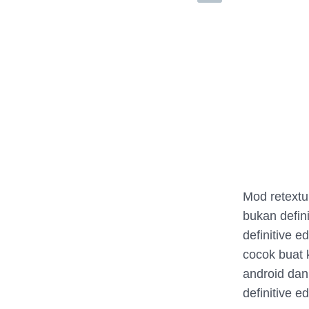
Mod retextur
bukan defini
definitive e
cocok buat k
android dan
definitive e