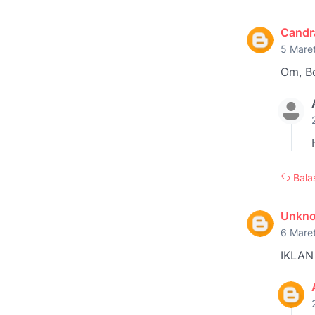
Candr
5 Mare
Om, Bo
Bala
Unkn
6 Mare
IKLA