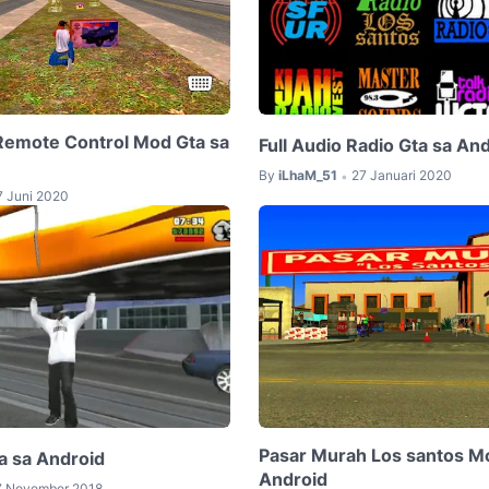
Remote Control Mod Gta sa
Full Audio Radio Gta sa An
By
iLhaM_51
27 Januari 2020
•
7 Juni 2020
Pasar Murah Los santos M
a sa Android
Android
7 November 2018