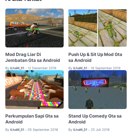
Mod Drag Liar Di
Push Up & Sit Up Mod Gta
Jembatan Gta sa Android
sa Android
By
iLhaM_51
12 Desember 2019
By
iLhaM_51
16 September 2019
•
•
Perkumpulan Sapi Gta sa
Stand Up Comedy Gta sa
Android
Android
By
iLhaM_51
05 September 2018
By
iLhaM_51
25 Juli 2018
•
•