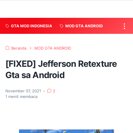
GTA MOD INDONESIA
MOD GTA ANDROID
Beranda
MOD GTA ANDROID
[FIXED] Jefferson Retexture
Gta sa Android
November 07, 2021
•
2
1
menit membaca