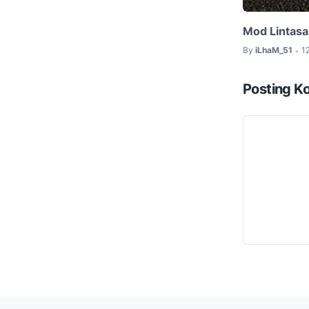
Mod Lintasa
By
iLhaM_51
1
•
Posting K