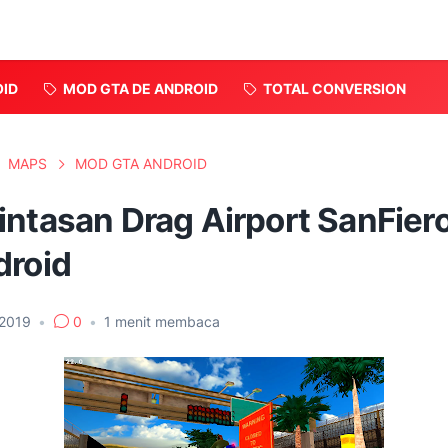
OID
MOD GTA DE ANDROID
TOTAL CONVERSION
MAPS
MOD GTA ANDROID
intasan Drag Airport SanFier
droid
 2019
•
0
•
1
menit membaca