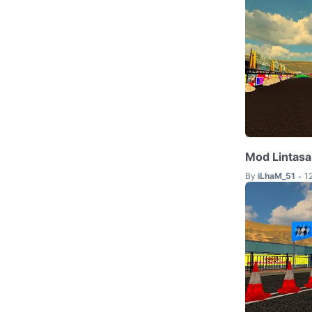
Mod Lintasan
By
iLhaM_51
1
•