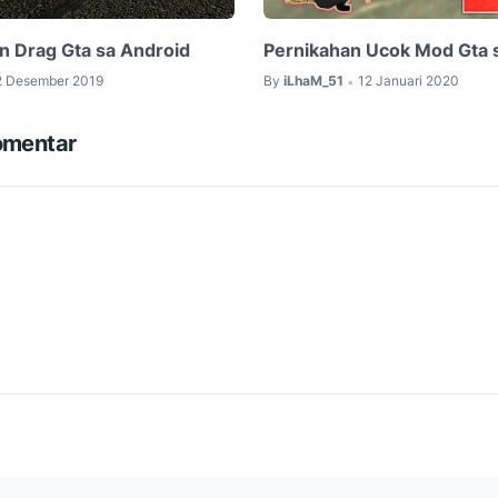
n Drag Gta sa Android
Pernikahan Ucok Mod Gta 
2 Desember 2019
By
iLhaM_51
12 Januari 2020
•
omentar