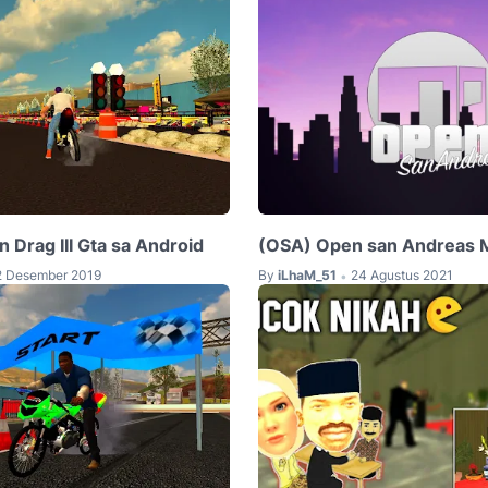
 Drag III Gta sa Android
(OSA) Open san Andreas 
2 Desember 2019
By
iLhaM_51
24 Agustus 2021
•