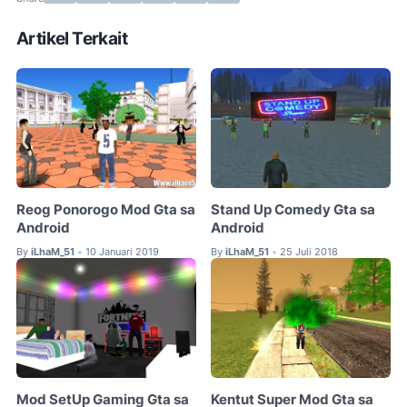
Artikel Terkait
Reog Ponorogo Mod Gta sa
Stand Up Comedy Gta sa
Android
Android
By
iLhaM_51
10 Januari 2019
By
iLhaM_51
25 Juli 2018
•
•
Mod SetUp Gaming Gta sa
Kentut Super Mod Gta sa